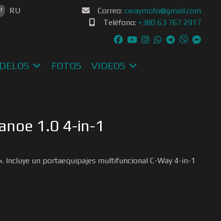
u idioma
P
RU
Correo:
cwaymoto@gmail.com
Teléfono:
+380 63 767 2917
DELOS
FOTOS
VIDEOS
noe 1.0 4-in-1
». Incluye un portaequipajes multifuncional C-Way 4-in-1