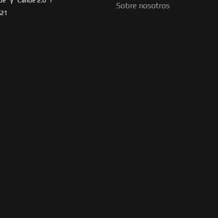
oe" y "Canoe 2.0"?
Sobre nosotros
021