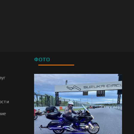
ФОТО
луг
ости
ние