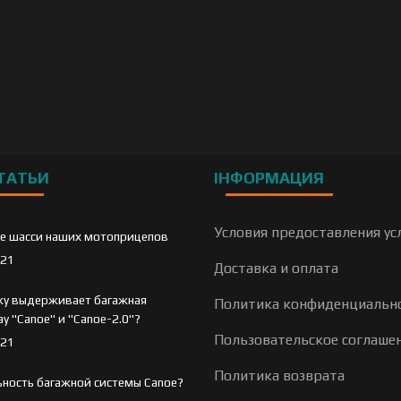
ТАТЬИ
ІНФОРМАЦИЯ
Условия предоставления ус
е шасси наших мотоприцепов
021
Доставка и оплата
зку выдерживает багажная
Политика конфиденциальн
y "Canoe" и "Canoe-2.0"?
Пользовательское соглаше
021
Политика возврата
ьность багажной системы Canoe?