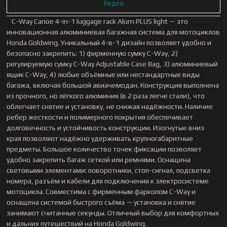
Видео
C-Way Canoe 4-in-1 luggage rack Alum PLUS light — это
инновационная алюминиевая багажная система для мотоциклов
Honda Goldwing. Уникальный 4-в-1 дизайн позволяет удобно и
безопасно закрепить: 1) фирменную сумку C-Way, 2)
регулируемую сумку C-Way Adjustable Case Bag, 3) алюминиевый
ящик C-Way, 4) любые объёмные или нестандартные виды
багажа, включая большой авиачемодан. Конструкция выполнена
из прочного, но лёгкого алюминия (в 2 раза легче стали), что
облегчает снятие и установку, не снижая надёжности. Наличие
ребер жесткости и полимерного покрытия обеспечивает
долговечность и устойчивость конструкции. Изогнутые вниз
края позволяют надёжно удерживать крупногабаритные
предметы. Большое количество точек фиксации позволяет
удобно закрепить багаж сеткой или ремнями. Оснащена
световыми элементами: поворотники, стоп-сигнал, подсветка
номера, разъём и кабели для подключения к электросистеме
мотоцикла. Совместима с фирменным фаркопом C-Way и
оснащена системой быстрого съёма — установка и снятие
занимают считанные секунды. Отличный выбор для комфортных
и дальних путешествий на Honda Goldwing.