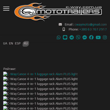
Email :
cwaymoto@gmail.com
Phone:
+380 63 767 2917
Выберите язык
UA
EN
ESP
RU
Рейтинг: