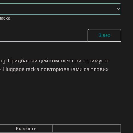
ласка
Відео
ing. Придбаючи цей комплект ви отримуєте
-1 luggage rack з повторювачами світлових
Кількість