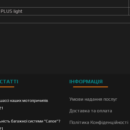
 PLUS light
СТАТТІ
ІНФОРМАЦІЯ
Умови надання послуг
шассі наших мотопричипів
21
Доставка та оплата
льність багажної системи "Canoe"?
Політика Конфіденційності
21