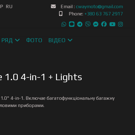
ою мову
SP
RU
Email :
cwaymoto@gmail.com
Phone:
+380 63 767 2917
 РЯД
ФОТО
ВІДЕО
1.0 4-in-1 + Lights
1.0" 4-in-1. Включае багатофункціональну багажну
ітловими приборами.