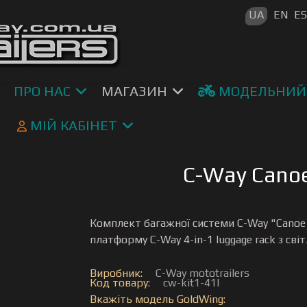
Оберіть св
UA
EN
E
ПРО НАС
МАГАЗИН
МОДЕЛЬНИЙ
МІЙ КАБІНЕТ
C-Way Canoe 
Комплект багажної системи C-Way "Canoe 
платформу C-Way 4-in-1 luggage rack з св
Виробник:
C-Way mototrailers
Код товару:
cw-kit1-41l
Вкажіть модель GoldWing: