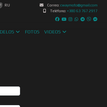
u idioma
P
RU
Correo:
cwaymoto@gmail.com
Teléfono:
+380 63 767 2917
DELOS
FOTOS
VIDEOS