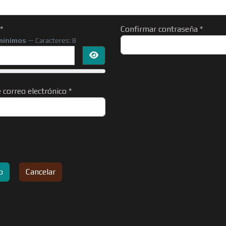
*
Confirmar contraseña
*
mínimos
— Caracteres: 8
Mostrar contraseña
 correo electrónico
*
o
Cancelar