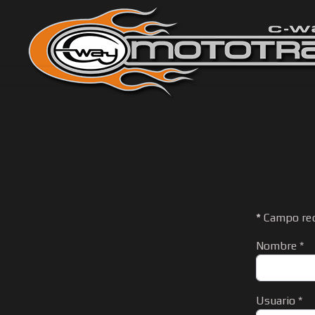
*
Campo req
Nombre
*
Usuario
*