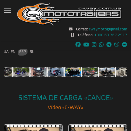
Correo:
cwaymoto@gmail.com
Teléfono:
+380 63 767 2917
Seleccione su idioma
UA
EN
ESP
RU
SISTEMA DE CARGA «CANOE»
Vídeo «С-WAY»