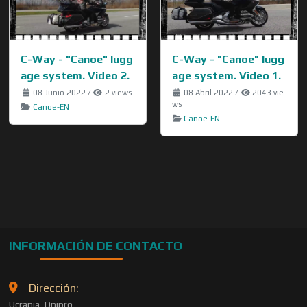
C-Way - "Canoe" lugg
C-Way - "Canoe" lugg
age system. Video 2.
age system. Video 1.
08 Junio 2022
/
2 views
08 Abril 2022
/
2043 vie
ws
Canoe-EN
Canoe-EN
INFORMACIÓN DE CONTACTO
Dirección:
Ucrania, Dnipro