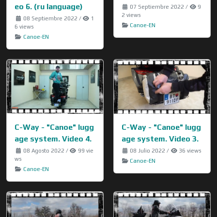
eo 6. (ru language)
07 Septiembre 2022
/
9
2 views
08 Septiembre 2022
/
1
Canoe-EN
6 views
Canoe-EN
C-Way - "Canoe" lugg
C-Way - "Canoe" lugg
age system. Video 4.
age system. Video 3.
08 Agosto 2022
/
99 vie
08 Julio 2022
/
36 views
ws
Canoe-EN
Canoe-EN