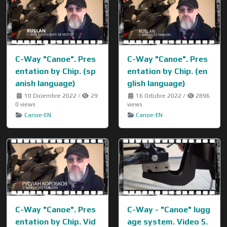
C-Way "Canoe". Pres
C-Way "Canoe". Pres
entation by Chip. (sp
entation by Chip. (en
anish language)
glish language)
10 Diciembre 2022
/
29
16 Octubre 2022
/
2896
0 views
views
Canoe-EN
Canoe-EN
C-Way "Canoe". Pres
C-Way - "Canoe" lugg
entation by Chip. Vid
age system. Video 5.