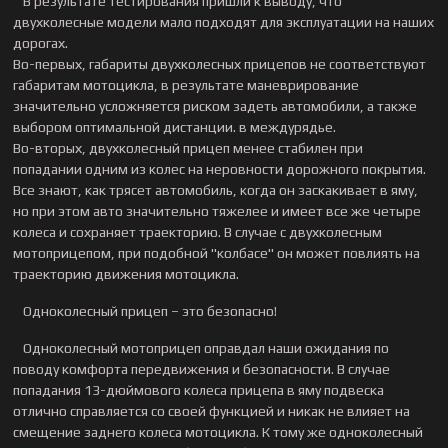
В результате тестирования пришли к выводу, что
двухколесные модели мало подходят для эксплуатации на наших
дорогах.
Во-первых, габариты двухколесных прицепов не соответствуют
габаритам мотоцикла, в результате маневрирование
значительно усложняется риском задеть автомобили, а также
выбором оптимальной дистанции. в междурядье.
Во-вторых, двухколесный прицеп менее стабилен при
попадании одним из колес на неровности дорожного покрытия.
Все знают, как трясет автомобиль, когда он заскакивает в яму,
но при этом авто значительно тяжелее и имеет все же четыре
колеса и сохраняет траекторию. В случае с двухколесным
мотоприцепом, при подобной "колбасе" он может повлиять на
траекторию движения мотоцикла.
Одноколесный прицеп – это безопасно!
Одноколесный мотоприцеп оправдал наши ожидания по
поводу комфорта передвижения и безопасности. В случае
попадания 13-дюймового колеса прицепа в яму подвеска
отлично справляется со своей функцией и никак не влияет на
смещение заднего колеса мотоцикла. К тому же одноколесный