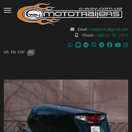
Email :
cwaymoto@gmail.com
Phone:
+380 63 767 2917
Выберите язык
UA
EN
ESP
RU