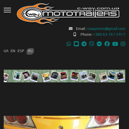
Email :
cwaymoto@gmail.com
Phone:
+380 63 767 2917
Выберите язык
UA
EN
ESP
RU