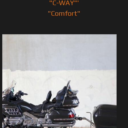
"С-WAY"'
"Comfort"