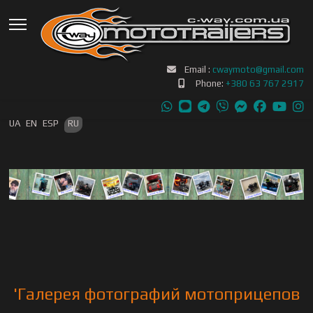
Email :
cwaymoto@gmail.com
Phone:
+380 63 767 2917
Выберите язык
UA
EN
ESP
RU
'Галерея фотографий мотоприцепов