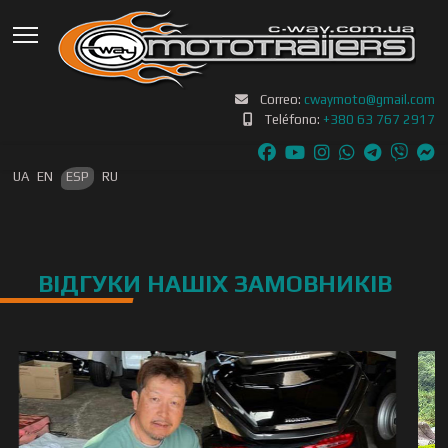
Correo:
cwaymoto@gmail.com
Teléfono:
+380 63 767 2917
Seleccione su idioma
UA
EN
ESP
RU
ВІДГУКИ НАШІХ ЗАМОВНИКІВ