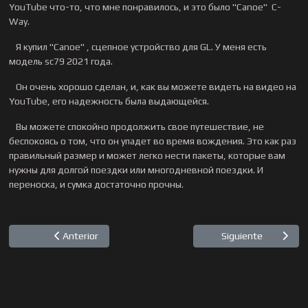
YouTube что-то, что мне понравилось, и это было "Canoe" C-
Way.
Я купил "Canoe" , сцепное устройство для GL. У меня есть
модель sc79 2021 года.
Он очень хорошо сделан, и, как вы можете видеть на видео на
YouTube, его надежность была выдающейся.
Вы можете спокойно продолжить свое путешествие, не
беспокоясь о том, что он упадет во время вождения. Это как раз
правильный размер и может легко нести пакеты, которые вам
нужны для долгой поездки или многодневной поездки. И
переноска, и сумка достаточно прочны.
Artículo anterior: Robert Valenciano, Los Gatos, CA USA
Artículo siguie
Anterior
Siguiente