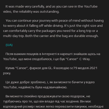
It was made very carefully, and as you can see in the YouTube
video, the reliability was outstanding.
You can continue your journey with peace of mind without having
to worry about it falling off while driving. It's just the right size and
can comfortably carry the packages you need for a long trip or a
multi-day trip. Both the carrier and the bag are durable enough.
(UA)
Після важких пошуків в Інтернеті я нарешті знайшов щось на
YouTube, що мені сподобалося, і це був "Canoe" C-Way.
Купив "Canoe", фаркоп для GL. Я володію sc79 моделі 2021
року.
Це дуже добре зроблено, і, як ви можете бачити у відео
YouTube, надійність була надзвичайною.
Ви можете спокійно продовжувати свою подорож, не
турбуючись про те, що він впаде під час водіння. Він має
відповідний розмір і може легко перевозити пакунки, необхідні