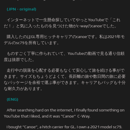
(JPN - original)
インターネットで一生懸命探していてやっとYouTubeで「これ
だ！」と気に入ったものを見つけた物がc-wayのcanoeでした。
購入したのはGL専用ヒッチキャリアのcanoeです。私は2021年モ
デルのsc79を所有しています。
ものすごく丁寧に作られていて、YouTubeの動画で見る通り信頼
度は抜群でした。
走行中の脱落を心配する必要もなくて安心して旅を続ける事がで
きます。サイズもちょうどよくて、長距離の旅や数日間の旅に必要
なパッケージを余裕で運ぶ事ができます。キャリアもバッグも十分
な耐久力があります。
(EN
G
)
After searching hard on the internet, I finally found something on
YouTube that I liked, and it was "Canoe" C-Way.
I bought "Canoe", a hitch carrier for GL. I own a 2021 model sc79.