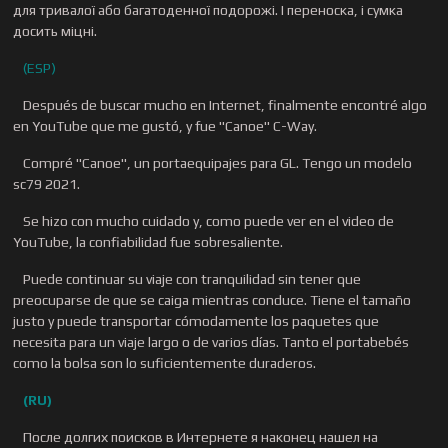
для тривалої або багатоденної подорожі. І переноска, і сумка
досить міцні.
(ESP)
Después de buscar mucho en Internet, finalmente encontré algo
en YouTube que me gustó, y fue "Canoe" C-Way.
Compré "Canoe", un portaequipajes para GL. Tengo un modelo
sc79 2021.
Se hizo con mucho cuidado y, como puede ver en el video de
YouTube, la confiabilidad fue sobresaliente.
Puede continuar su viaje con tranquilidad sin tener que
preocuparse de que se caiga mientras conduce. Tiene el tamaño
justo y puede transportar cómodamente los paquetes que
necesita para un viaje largo o de varios días. Tanto el portabebés
como la bolsa son lo suficientemente duraderos.
(RU)
После долгих поисков в Интернете я наконец нашел на