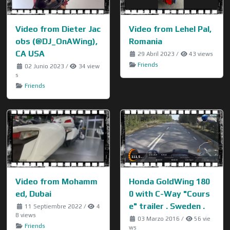
Video from Dieter Jac
Video from Lehel Pal,
obs (@DJ_OnAWing),
Romania
CA USA
29 Abril 2023
/
43 views
Friends
02 Junio 2023
/
34 view
s
Friends
Video from Mohamm
Honda GoldWing 180
ed, Dubai
0 with C-Way "Cours
e" trailer . Sweden .
11 Septiembre 2022
/
4
8 views
03 Marzo 2016
/
56 vie
Friends
ws