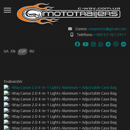
Correo:
cwaymoto@gmail.com
Teléfono:
+380 63 767 2917
Seleccione su idioma
UA
EN
ESP
RU
Evaluación: