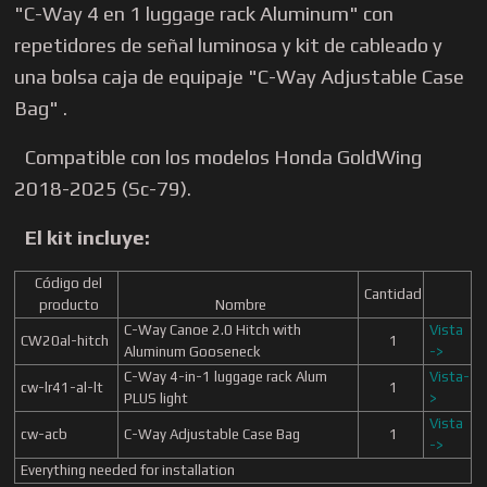
"C-Way 4 en 1 luggage rack Aluminum"
con
repetidores de señal luminosa y kit de cableado
y
una bolsa caja de equipaje "C-Way Adjustable Case
Bag" .
Compatible con los modelos Honda GoldWing
2018-2025 (Sc-79
)
.
El kit incluye:
Código del
Cantidad
producto
Nombre
C-Way Canoe 2.0 Hitch with
Vista
CW20al-hitch
1
Aluminum Gooseneck
->
C-Way 4-in-1 luggage rack Alum
Vista-
cw-lr41-al-lt
1
PLUS light
>
Vista
cw-acb
C-Way Adjustable Case Bag
1
->
Everything needed for installation