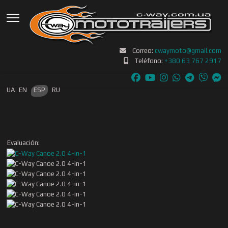
Correo:
cwaymoto@gmail.com
Teléfono:
+380 63 767 2917
Seleccione su idioma
UA
EN
ESP
RU
Evaluación: