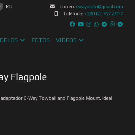
u idioma
P
RU
Correo:
cwaymoto@gmail.com
Teléfono:
+380 63 767 2917
DELOS
FOTOS
VIDEOS
y Flagpole
al adaptador C-Way Towball and Flagpole Mount. Ideal