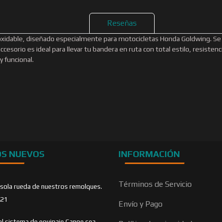
Reseñas
noxidable, diseñado especialmente para motocicletas Honda Goldwing. Se 
cesorio es ideal para llevar tu bandera en ruta con total estilo, resiste
y funcional.
OS NUEVOS
INFORMACIÓN
Términos de Servicio
 sola rueda de nuestros remolques.
021
Envío y Pago
el sistema de equipaje Canoe sea