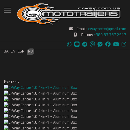
Email :
cwaymoto@gmail.com
Phone:
+380 63 767 2917
Выберите язык
UA
EN
ESP
RU
Рейтинг: