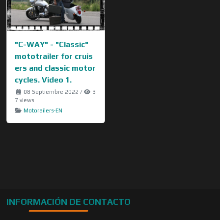
"C-WAY" - "Classic"
mototrailer for cruis
ers and classic motor
cycles. Video 1.
08 Septiembre 2022
/
3
7 views
Motorailers-EN
INFORMACIÓN DE CONTACTO