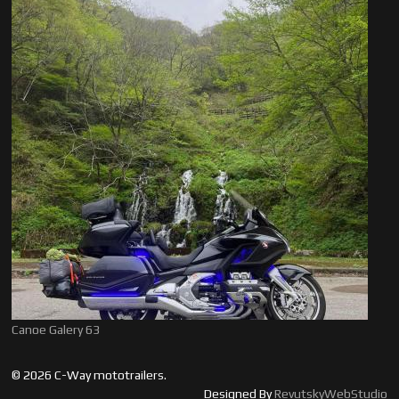
Canoe Galery 63
© 2026 C-Way mototrailers.
Designed By
RevutskyWebStudio