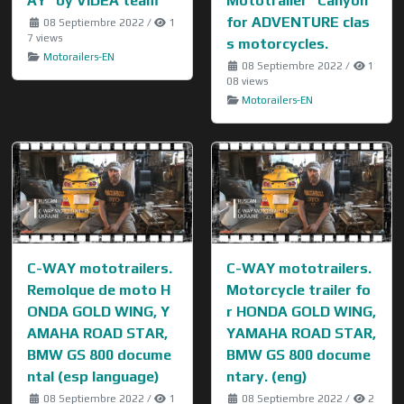
AY" by VIDEA team
Mototrailer "Canyon"
for ADVENTURE clas
08 Septiembre 2022
/
1
7 views
s motorcycles.
Motorailers-EN
08 Septiembre 2022
/
1
08 views
Motorailers-EN
C-WAY mototrailers.
C-WAY mototrailers.
Remolque de moto H
Motorcycle trailer fo
ONDA GOLD WING, Y
r HONDA GOLD WING,
AMAHA ROAD STAR,
YAMAHA ROAD STAR,
BMW GS 800 docume
BMW GS 800 docume
ntal (esp language)
ntary. (eng)
08 Septiembre 2022
/
1
08 Septiembre 2022
/
2