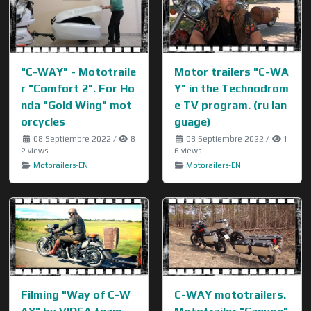
"C-WAY" - Mototraile
Motor trailers "C-WA
r "Comfort 2". For Ho
Y" in the Technodrom
nda "Gold Wing" mot
e TV program. (ru lan
orcycles
guage)
08 Septiembre 2022
/
8
08 Septiembre 2022
/
1
2 views
6 views
Motorailers-EN
Motorailers-EN
Filming "Way of C-W
C-WAY mototrailers.