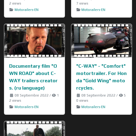
2 views
7 views
Motorailers-EN
Motorailers-EN
Documentary film "O
"C-WAY" - "Comfort"
WN ROAD" about C-
motortrailer. For Hon
WAY trailers creator
da "Gold Wing" moto
s. (ru language)
rcycles.
08 Septiembre 2022
/
1
08 Septiembre 2022
/
5
2 views
0 views
Motorailers-EN
Motorailers-EN