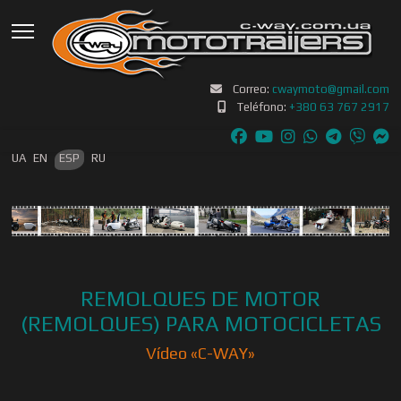
Correo:
cwaymoto@gmail.com
Teléfono:
+380 63 767 2917
Seleccione su idioma
UA
EN
ESP
RU
REMOLQUES DE MOTOR
(REMOLQUES) PARA MOTOCICLETAS
Vídeo «С-WAY»