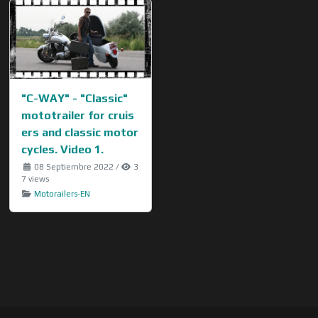
"C-WAY" - "Classic"
mototrailer for cruis
ers and classic motor
cycles. Video 1.
08 Septiembre 2022
/
3
7 views
Motorailers-EN