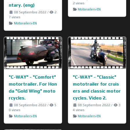
2 views
ntary. (eng)
Motorailers-EN
08 Septiembre 2022
/
2
7 views
Motorailers-EN
"C-WAY" - "Comfort"
"C-WAY" - "Classic"
motortrailer. For Hon
mototrailer for cruis
da "Gold Wing" moto
ers and classic motor
rcycles.
cycles. Video 2.
08 Septiembre 2022
/
5
08 Septiembre 2022
/
3
0 views
4 views
Motorailers-EN
Motorailers-EN