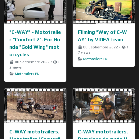
"C-WAY" - Mototraile
Filming "Way of C-W
r "Comfort 2". For Ho
AY" by VIDEA team
nda "Gold Wing" mot
08 Septiembre 2022
/
1
7 views
orcycles
Motorailers-EN
08 Septiembre 2022
/
8
2 views
Motorailers-EN
C-WAY mototrailers.
C-WAY mototrailers.