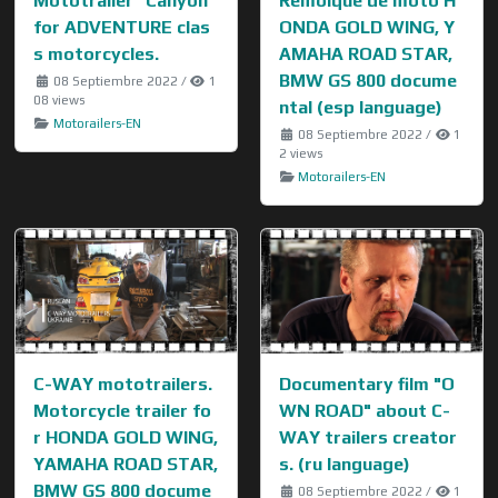
Mototrailer "Canyon"
Remolque de moto H
for ADVENTURE clas
ONDA GOLD WING, Y
s motorcycles.
AMAHA ROAD STAR,
BMW GS 800 docume
08 Septiembre 2022
/
1
08 views
ntal (esp language)
Motorailers-EN
08 Septiembre 2022
/
1
2 views
Motorailers-EN
C-WAY mototrailers.
Documentary film "O
Motorcycle trailer fo
WN ROAD" about C-
r HONDA GOLD WING,
WAY trailers creator
YAMAHA ROAD STAR,
s. (ru language)
BMW GS 800 docume
08 Septiembre 2022
/
1