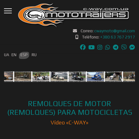
Correo:
cwaymoto@gmail.com
Teléfono:
+380 63 767 2917
Seleccione su idioma
UA
EN
ESP
RU
REMOLQUES DE MOTOR
(REMOLQUES) PARA MOTOCICLETAS
Vídeo «С-WAY»