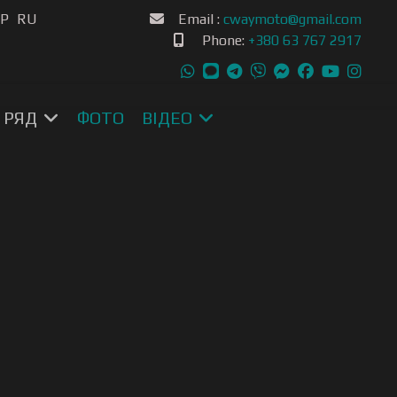
свою мову
SP
RU
Email :
cwaymoto@gmail.com
Phone:
+380 63 767 2917
 РЯД
ФОТО
ВІДЕО