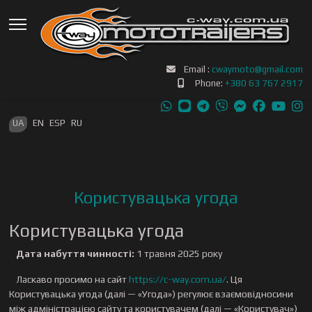
Email :
cwaymoto@gmail.com
Phone:
+380 63 767 2917
Оберіть свою мову
UA
EN
ESP
RU
Користувацька угода
Користувацька угода
Дата набуття чинності:
1 травня 2025 року
Ласкаво просимо на сайт
https://c-way.com.ua/
. Ця
Користувацька угода (далі — «Угода») регулює взаємовідносини
між адміністрацією сайту та користувачем (далі — «Користувач»)