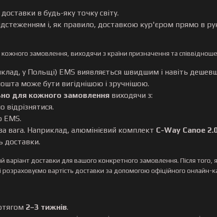
доставки в будь-яку точку світу.
дстеженням і, як правило, доставкою кур'єром прямо в ру
 кожного замовлення, виходячи з країни призначення та співвідноше
иклад, у Польщі) EMS виявляється швидшим і навіть дешев
пошта може бути вигіднішою і зручнішою.
ьно для кожного замовлення
виходячи з:
 відрізнятися.
о EMS.
а вага. Наприклад, алюмінієвий комплект
C-Way Canoe 2.
ь доставки.
й варіант доставки для вашого конкретного замовлення. Після того, 
, і розраховуємо вартість доставки за допомогою офіційного онлайн-
ротягом
2–3 тижнів
.