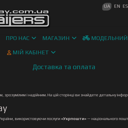
Оберіть св
UA
EN
E
ПРО НАС
МАГАЗИН
МОДЕЛЬНИЙ
МІЙ КАБІНЕТ
Доставка та оплата
 зрозумілим і надійним. На цій сторінці ви знайдете детальну інфо
ay
України, використовуючи послуги
«Укрпошти»
— національного пошт