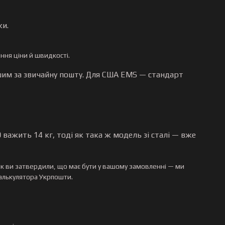
ки.
ння ціни й швидкості.
шим за звичайну пошту. Для США EMS — стандарт
0
важить 14 кг, тоді як така ж модель зі сталі — вже
як ви затвердили, що має бути у вашому замовленні — ми
калькулятора Укрпошти.