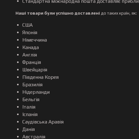
Стандартна міжнародна пошта доставляє приблиз
Наші товари були успішно доставлені
до таких країн, як:
США
Японія
Німеччина
Канада
Англія
Франція
Швейцарія
Південна Корея
Бразилія
Нідерланди
Бельгія
Італія
Іспанія
Саудівська Аравія
Данія
Австралія