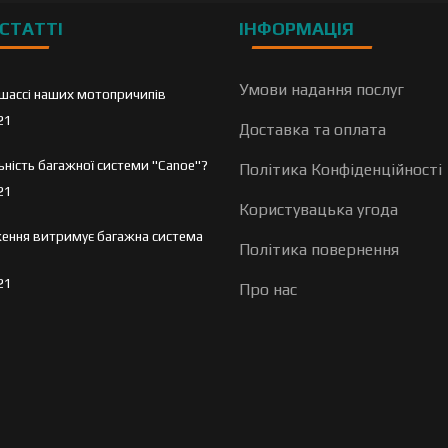
СТАТТІ
ІНФОРМАЦІЯ
Умови надання послуг
шассі наших мотопричипів
21
Доставка та оплата
льність багажної системи "Canoe"?
Політика Конфіденційності
21
Користувацька угода
ення витримує багажна система
Політика повернення
21
Про нас