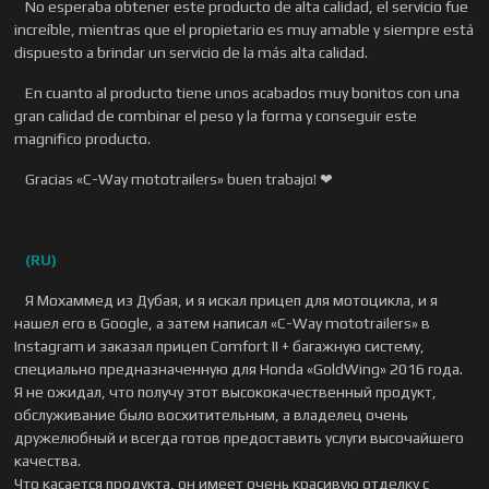
increíble, mientras que el propietario es muy amable y siempre está
dispuesto a brindar un servicio de la más alta calidad.
En cuanto al producto tiene unos acabados muy bonitos con una
gran calidad de combinar el peso y la forma y conseguir este
magnifico producto.
Gracias «C-Way mototrailers» buen trabajo! ❤
(RU)
Я Мохаммед из Дубая, и я искал прицеп для мотоцикла, и я
нашел его в Google, а затем написал «C-Way mototrailers» в
Instagram и заказал прицеп Comfort II + багажную систему,
специально предназначенную для Honda «GoldWing» 2016 года.
Я не ожидал, что получу этот высококачественный продукт,
обслуживание было восхитительным, а владелец очень
дружелюбный и всегда готов предоставить услуги высочайшего
качества.
Что касается продукта, он имеет очень красивую отделку с