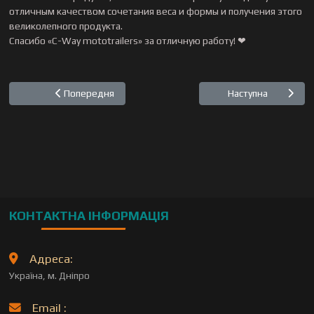
отличным качеством сочетания веса и формы и получения этого
великолепного продукта.
Спасибо «C-Way mototrailers» за отличную работу! ❤
Попередня стаття: Yuuji Kanamori, Fukui-shi, Japan
Наступна стаття
Попередня
Наступна
КОНТАКТНА ІНФОРМАЦІЯ
Адреса:
Україна, м. Дніпро
Email :