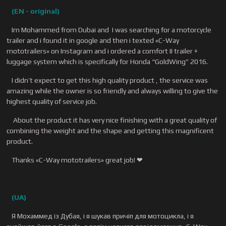
(EN
- original
)
Im Mohammed from Dubai and I was searching for a motorcycle
trailer and i found it in google and then i texted «C-Way
mototrailers» on Instagram and i ordered a comfort II trailer +
luggage system which is specifically for Honda “GoldWing” 2016.
I didn’t expect to get this high quality product , the service was
amazing while the owner is so friendly and always willing to give the
highest quality of service job.
About the product it has very nice finishing with a great quality of
combining the weight and the shape and getting this magnificent
product.
Thanks «C-Way mototrailers» great job! ❤
(UA)
Я Мохаммед із Дубая, і я шукав причіп для мотоцикла, і я
знайшов його в Google, а потім написав повідомлення «C-Way