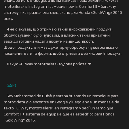
motorilers» в Instagram і замовив причіп Comfort II + багажну
систему, яка призначена спеціально для Honda «GoldWing» 2016
року.
Я не очікував, що отримаю такий високоякісний продукт,
обслуговування було чудовим, а власник такий привітний і
завжди готовий надати послуги найвищої якості.
Щодо продукту, він має дуже гарну обробку з чудовою якістю
поєднання ваги та форми, щоб отримати цей чудовий продукт.
Дякую «C-Way mototrailers» чудова робота! ❤
(ESP)
Soy Mohammed de Dubái y estaba buscando un remolque para
motocicleta y lo encontré en Google y luego envié un mensaje de
texto "C-Way mototrailers" en Instagram y pedí un remolque
Comfort II + sistema de equipaje que es específico para Honda
"GoldWing" 2016.
No esperaba obtener este producto de alta calidad, el servicio fue