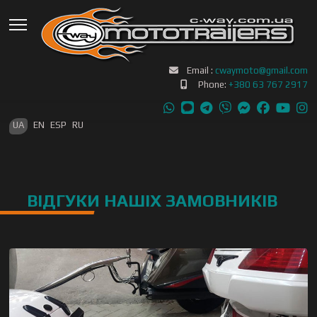
Email :
cwaymoto@gmail.com
Phone:
+380 63 767 2917
Оберіть свою мову
UA
EN
ESP
RU
ВІДГУКИ НАШІХ ЗАМОВНИКІВ