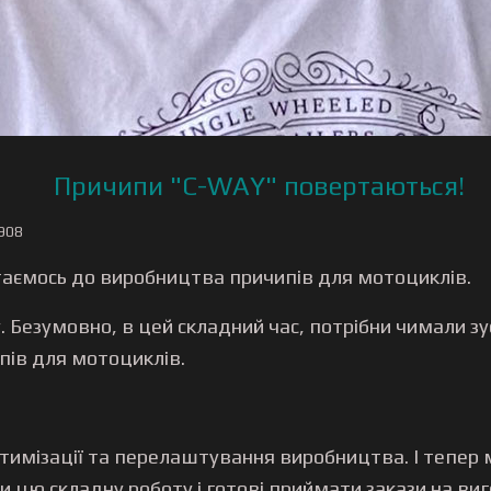
Причипи "C-WAY" повертаються!
2908
ртаємось до виробництва причипів для мотоциклів.
їну. Безумовно, в цей складний час, потрібни чимали
пів для мотоциклів.
птимізації та перелаштування виробництва. І теп
 цю складну роботу і готові приймати закази на ви