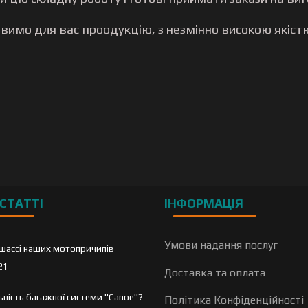
вимо для вас проодукцію, з незмінно високою якіст
s"
СТАТТІ
ІНФОРМАЦІЯ
Умови надання послуг
шассі наших мотопричипів
21
Доставка та оплата
льність багажної системи "Canoe"?
Політика Конфіденційності