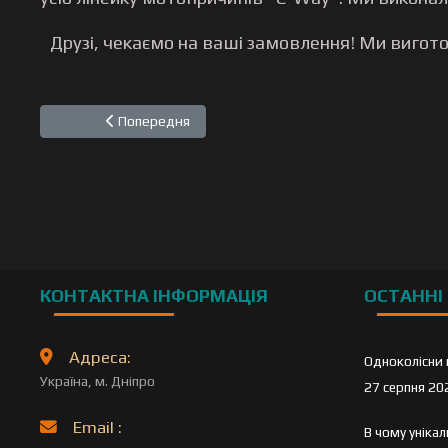
Друзі, чекаємо на ваші замовлення! Ми вигото
Попередня стаття: "Comfort II" від "C-Way Mototrailer
Попередня
КОНТАКТНА ІНФОРМАЦІЯ
ОСТАННІ 
Адреса:
Одноколісни 
Україна, м. Дніпро
27 серпня 20
Email :
В чому уніка