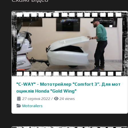
"C-WAY" - Moтотрейлер "Comfort 3”. Для мот
оциклів Honda "Gold Wing"
27 серпня 2022
/
24 views
Motorailers