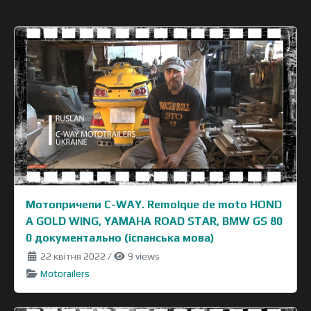
Мотопричепи C-WAY. Remolque de moto HOND
A GOLD WING, YAMAHA ROAD STAR, BMW GS 80
0 документально (іспанська мова)
22 квітня 2022
/
9 views
Motorailers