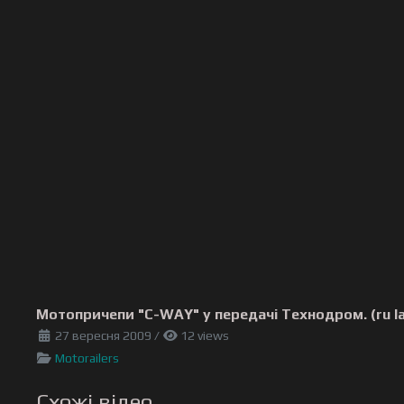
Мотопричепи "C-WAY" у передачі Технодром. (ru l
27 вересня 2009
/
12 views
Motorailers
Схожі відео