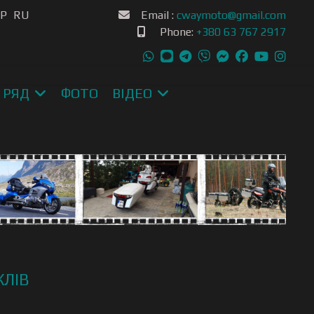
ою мову
SP
RU
Email :
cwaymoto@gmail.com
Phone:
+380 63 767 2917
 РЯД
ФОТО
ВІДЕО
ЛІВ