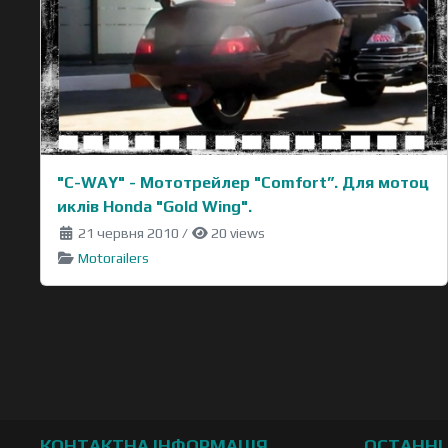
"C-WAY" - Moтотрейлер "Comfort”. Для мотоц
иклів Honda "Gold Wing".
21 червня 2010
/
20 views
Motorailers
КОНТАКТНА ІНФОРМАЦІЯ
ОСТАННІ 