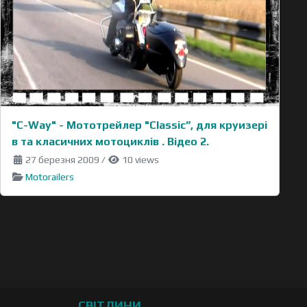
"C-Way" - Moтотрейлер "Classic”, для круизері
в та класичних мотоциклів . Відео 2.
27 березня 2009
/
10 views
Motorailers
СВІТЛИНИ