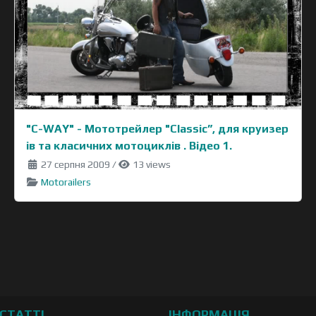
"C-WAY" - Moтотрейлер "Classic”, для круизер
ів та класичних мотоциклів . Відео 1.
27 серпня 2009
/
13 views
Motorailers
СТАТТІ
ІНФОРМАЦІЯ