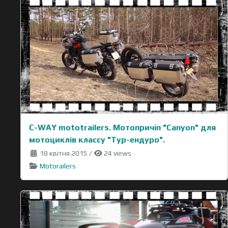
C-WAY mototrailers. Мотопричіп "Canyon" для
мотоциклів классу "Тур-ендуро".
18 квітня 2015
/
24 views
Motorailers