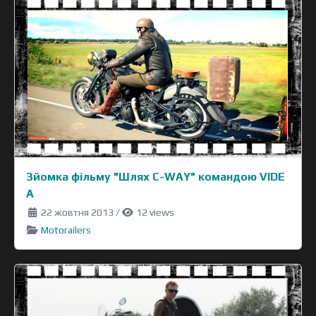
Зйомка фільму "Шлях C-WAY" командою VIDE
A
22 жовтня 2013
/
12 views
Motorailers