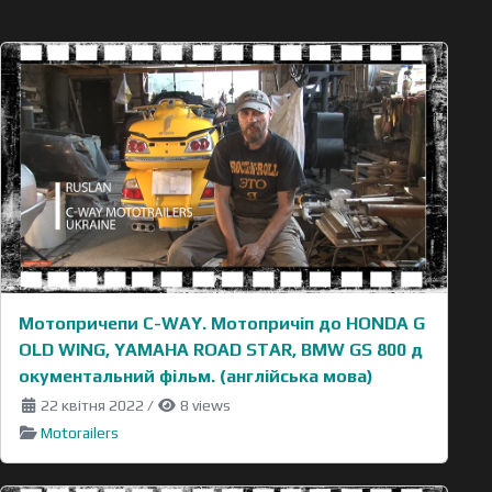
Мотопричепи C-WAY. Мотопричіп до HONDA G
OLD WING, YAMAHA ROAD STAR, BMW GS 800 д
окументальний фільм. (англійська мова)
22 квітня 2022
/
8 views
Motorailers