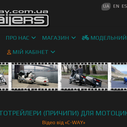
Оберіть св
UA
EN
E
ПРО НАС
МАГАЗИН
МОДЕЛЬНИЙ
МІЙ КАБІНЕТ
ТОТРЕЙЛЕРИ (ПРИЧИПИ) ДЛЯ МОТОЦИК
Відео від «С-WAY»