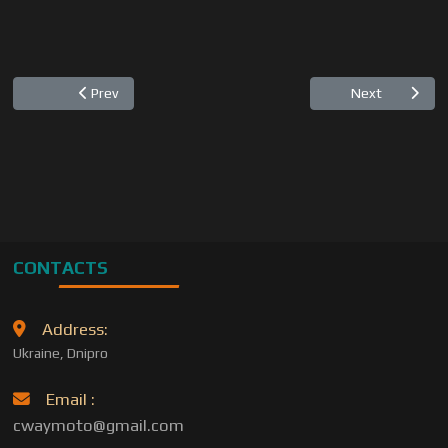
Previous article: Lehel Pal, Romania
Next articl
Prev
Next
CONTACTS
Address:
Ukraine, Dnipro
Email :
cwaymoto@gmail.com