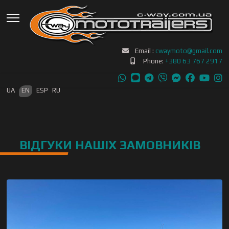
Email :
cwaymoto@gmail.com
Phone:
+380 63 767 2917
Select your language
UA
EN
ESP
RU
ВІДГУКИ НАШІХ ЗАМОВНИКІВ