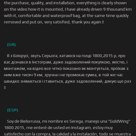
the purchase, quality, and installation, everything is clearly shown
on the video how it is mounted, I have already driven 9 thousand km
with it, comfortable and waterproof bag, at the same time quickly
removed and put on, very satisfied, thank you again !!
(UA)
Я з Білорусі, звуть Серьога, катаюся на голді 1800,2015 р, про
вас дізнався в Інстограм, дуже задоволений покупкою, якістю, і
монтажем, на відео все чітко показано як монтується, проїхав з
ним вже тисяч 9 км, зручна і не промокає сумка, в той же час
швидко знімається і ставиться, дуже задоволений, дякую ще раз
!!
(ESP)
Soy de Bielorrusia, mi nombre es Serega, manejo una "GoldWing"
1800 2015, me enteré de usted en Instagram, estoy muy
satisfecho con la compra, la calidad y la instalación, todo se muestra