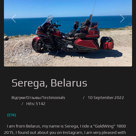
Previous
Next
Serega, Belarus
Відгуки/Отзывы/Testimonials
10 September 2022
Hits: 5142
(EN)
I am from Belarus, my name is Serega, I ride a "GoldWing" 1800
2015, I found out about you on Instagram, I am very pleased with