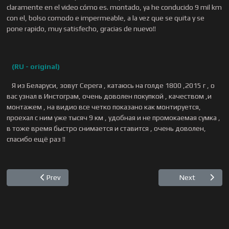
claramente en el video cómo es. montado, ya he conducido 9 mil km
con el, bolso comodo e impermeable, a la vez que se quita y se
pone rapido, muy satisfecho, gracias de nuevo!!
(RU - original)
Я из Беларуси, зовут Серега , катаюсь на голде 1800 ,2015 г , о
вас узнал в Инстограм, очень доволен покупкой , качеством ,и
монтажем , на видио все четко показано как монтируется,
проехал с ним уже тысяч 9 км , удобная и не промокаемая сумка ,
в тоже время быстро снимается и ставится , очень доволен,
спасибо ещё раз !!
Previous article: Mohammed, Dubai
Next articl
Prev
Next