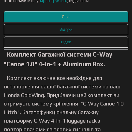
Щоб побачити ціну
зареєструйтесь
, будь-ласка
Опис
Відгуки
Відео
Комплект багажної системи C-Way
"Canoe 1.0" 4-in-1 + Aluminum Box.
Комплект включае все необхідне для
встановлення вашої багажної системи на ваш
Honda GoldWing. Придбаючи цей комплект ви
отримуєте систему кріплення "C-Way Canoe 1.0
Hitch", багатофункціональну багажну
платформу C-Way 4-in-1 luggage rack з
повторювачами світлових сигналів та