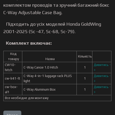
комплектом проводів та зручний багажний бокс
C-Way Adjustable Case Bag.
Підходить до усіх моделей Honda GoldWing
2001-2025 (Sc -47, Sc-68, Sc-79).
Комплект включає:
Код
Кількість
товару
Назва
CW10-
Дивитись -
C-Way Canoe 1.0 Hitch
1
hitch
>
C-Way 4-in-1 luggage rack PLUS
Дивитись -
cw-lr41-lt
1
light
>
cw-box-
Дивитись -
C-Way Aluminum Box
1
al1
>
Все необхідне для монтажу