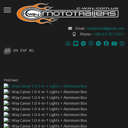
Email :
cwaymoto@gmail.com
Phone:
+380 63 767 2917
Оберіть свою мову
UA
EN
ESP
RU
Рейтинг: