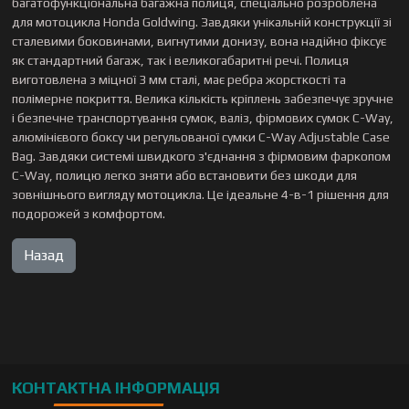
багатофункціональна багажна полиця, спеціально розроблена
для мотоцикла Honda Goldwing. Завдяки унікальній конструкції зі
сталевими боковинами, вигнутими донизу, вона надійно фіксує
як стандартний багаж, так і великогабаритні речі. Полиця
виготовлена з міцної 3 мм сталі, має ребра жорсткості та
полімерне покриття. Велика кількість кріплень забезпечує зручне
і безпечне транспортування сумок, валіз, фірмових сумок C-Way,
алюмінієвого боксу чи регульованої сумки C-Way Adjustable Case
Bag. Завдяки системі швидкого з'єднання з фірмовим фаркопом
C-Way, полицю легко зняти або встановити без шкоди для
зовнішнього вигляду мотоцикла. Це ідеальне 4-в-1 рішення для
подорожей з комфортом.
КОНТАКТНА ІНФОРМАЦІЯ