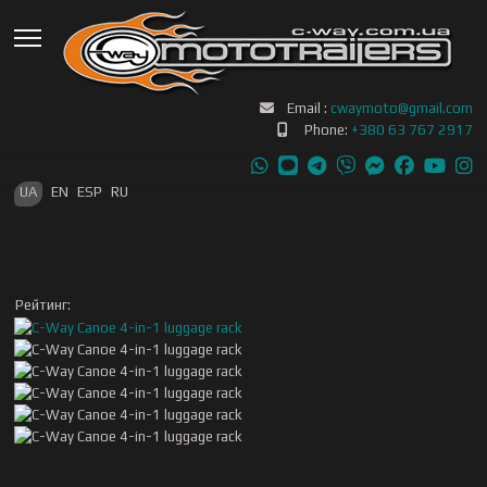
Email :
cwaymoto@gmail.com
Phone:
+380 63 767 2917
Оберіть свою мову
UA
EN
ESP
RU
Рейтинг: