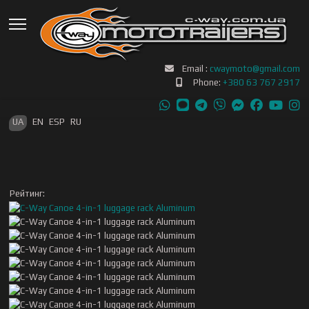
Email :
cwaymoto@gmail.com
Phone:
+380 63 767 2917
Оберіть свою мову
UA
EN
ESP
RU
Рейтинг: