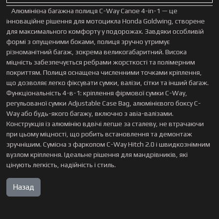
Алюмінієна багажна полиця C-Way Canoe 4-in-1 — це
інноваційне рішення для мотоцикла Honda Goldwing, створене
для максимального комфорту у подорожах. Завдяки особливій
формі з опущеними боками, полиця зручно утримує
різноманітний багаж, зокрема великогабаритний. Висока
міцність забезпечується ребрами жорсткості та полімерним
покриттям. Полиця оснащена численними точками кріплення,
що дозволяє легко фіксувати сумки, валізи, сітки та інший багаж.
Функціональність 4-в-1: кріплення фірмової сумки C-Way,
регульованої сумки Adjustable Case Bag, алюмінієвого боксу C-
Way або будь-якого багажу, включно з авіа-валізами.
Конструкція із алюмінію вдвічі легше за сталеву, не втрачаючи
при цьому міцності, що робить встановлення та демонтаж
зручнішим. Сумісна з фаркопом C-Way Hitch 2.0 і швидкознімним
вузлом кріплення. Ідеальне рішення для мандрівників, які
цінують легкість, надійність і стиль.