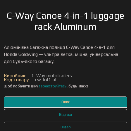
C-Way Canoe 4-in-1 luggage
rack Aluminum
Алюмінієна багажна полиця C-Way Canoe 4-в-1 для
Honda Goldwing — ультра легка, міцна, універсальна
для будь-якого багажу.
Виробник:
C-Way mototrailers
Код товару:
cw-lr41-al
Щоб побачити ціну
зареєструйтесь
, будь-ласка
Опис
Відгуки
Відео