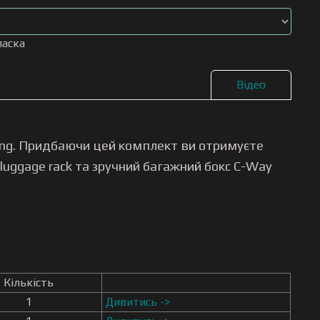
ласка
Відео
ing. Придбаючи цей комплект ви отримуєте
luggage rack та зручний багажний бокс C-Way
Кількість
1
Дивитись ->