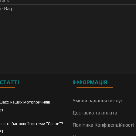
 rack
se Bag
СТАТТІ
ІНФОРМАЦІЯ
Умови надання послуг
шассі наших мотопричипів
21
Доставка та оплата
льність багажної системи "Canoe"?
Політика Конфіденційності
21