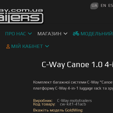
Оберіть св
UA
EN
E
ПРО НАС
МАГАЗИН
МОДЕЛЬНИЙ
МІЙ КАБІНЕТ
C-Way Canoe 1.0 4-
Комплект багажної системи C-Way "Canoe 
платформу C-Way 4-in-1 luggage rack та зр
Виробник:
C-Way mototrailers
Код товару:
cw-kit1-41acb
Вкажіть модель GoldWing: