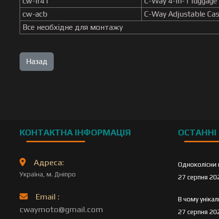
cw-lr41
C-Way 4-in-1 luggage
cw-acb
C-Way Adjustable Ca
Все необхідне для монтажу
КОНТАКТНА ІНФОРМАЦІЯ
ОСТАННІ 
Адреса:
Одноколісни 
Україна, м. Дніпро
27 серпня 20
Email :
В чому уніка
cwaymoto@gmail.com
27 серпня 20