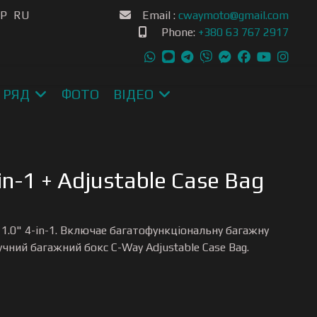
ою мову
SP
RU
Email :
cwaymoto@gmail.com
Phone:
+380 63 767 2917
 РЯД
ФОТО
ВІДЕО
in-1 + Adjustable Case Bag
1.0" 4-in-1. Включае багатофункціональну багажну
учний багажний бокс C-Way Adjustable Case Bag.