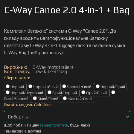
C-Way Canoe 2.0 4-in-1 + Bag
Комплект багажної системи C-Way "Canoe 2.0". До
складу входить багатофункціональна багажну
платформу C-Way 4-in-1 luggage rack та багажна сумка
C-Way Bag (вибір кольору).
Виробник:
C-Way mototrailers
Код товару:
cw-kit2-41bag
Оберіть колір:
Чорний
Чорний/білий
Чорний/Синій
Чорний/Сірий
Чорний/Червоний
Сірий/Чорний
Сірий/Білий
Білий/Чорний
Білий/Сірий
Жовтий/Синій
Вкажіть модель GoldWing:
Щоб побачити ціну
зареєструйтесь
, будь-ласка
Тимчасово відсутній