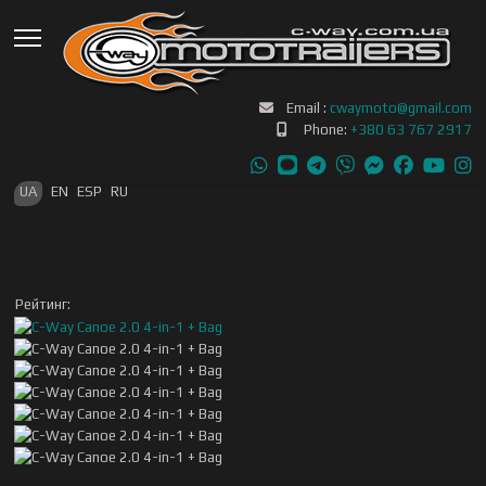
Email :
cwaymoto@gmail.com
Phone:
+380 63 767 2917
Оберіть свою мову
UA
EN
ESP
RU
Рейтинг: